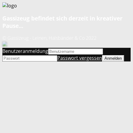
Gassizeug befindet sich derzeit in kreativer
Pause...
© Gassizeug - Leinen, Halsbänder & Co 2022
Benutzeranmeldung
Passwort vergessen